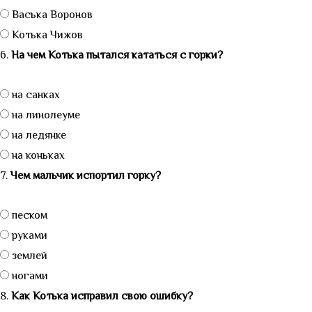
Васька Воронов
Котька Чижов
6.
На чем Котька пытался кататься с горки?
на санках
на линолеуме
на ледянке
на коньках
7.
Чем мальчик испортил горку?
песком
руками
землей
ногами
8.
Как Котька исправил свою ошибку?