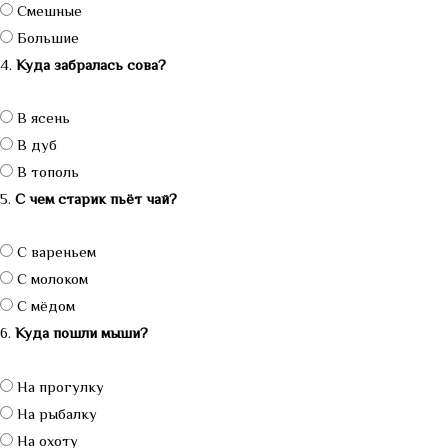
Смешные
Большие
4.
Куда забралась сова?
В ясень
В дуб
В тополь
5.
С чем старик пьёт чай?
С вареньем
С молоком
С мёдом
6.
Куда пошли мыши?
На прогулку
На рыбалку
На охоту