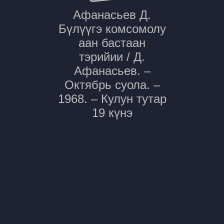
Афанасьев Д.
Бүлүүгэ комсомолу
аан бастаан
тэрийии / Д.
Афанасьев. –
Октябрь суола. –
1968. – Кулун тутар
19 күнэ